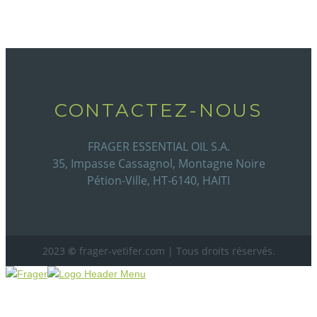
CONTACTEZ-NOUS
FRAGER ESSENTIAL OIL S.A.
35, Impasse Cassagnol, Montagne Noire
Pétion-Ville, HT-6140, HAITI
2023
©
frager-vetifer.com | Tous droits réservés.